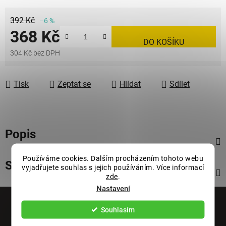
392 Kč
–6 %
368 Kč
DO KOŠÍKU
304 Kč bez DPH
Měrná cena:
Tisk
Zeptat se
Hlídat
Sdílet
Popis
Používáme cookies. Dalším procházením tohoto webu
Související soubory (1)
vyjadřujete souhlas s jejich používáním. Více informací
zde
.
Nastavení
Z
á
Souhlasím
Informace pro vás
p