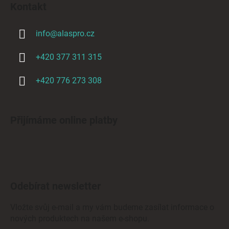
Kontakt
info
@
alaspro.cz
+420 377 311 315
+420 776 273 308
Přijímáme online platby
Odebírat newsletter
Vložte svůj e-mail a my vám budeme zasílat informace o
nových produktech na našem e-shopu.