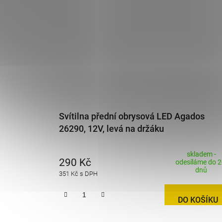
Svítilna přední obrysová LED Agados
26290, 12V, levá na držáku
skladem -
290 Kč
odesíláme do 2
dnů
351 Kč s DPH
DO KOŠÍKU