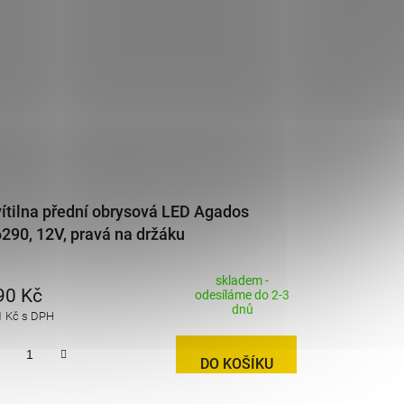
ítilna přední obrysová LED Agados
290, 12V, pravá na držáku
skladem -
90 Kč
odesíláme do 2-3
dnů
1 Kč s DPH
DO KOŠÍKU