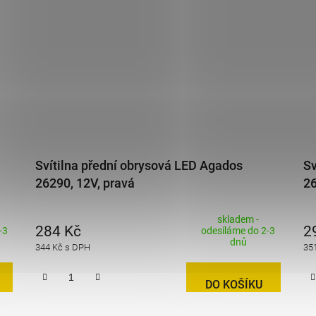
Svítilna přední obrysová LED Agados
Sv
26290, 12V, pravá
26
skladem -
284 Kč
2
-3
odesíláme do 2-3
dnů
344 Kč s DPH
35
DO KOŠÍKU