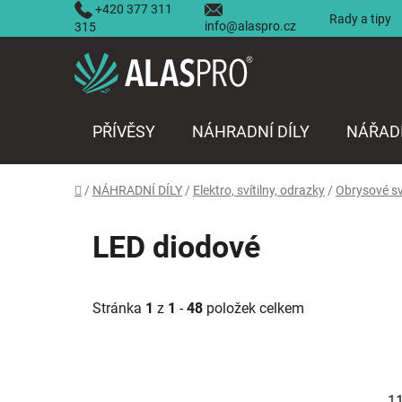
Přejít
+420 377 311
Rady a tipy
info@alaspro.cz
na
315
obsah
PŘÍVĚSY
NÁHRADNÍ DÍLY
NÁŘAD
Domů
/
NÁHRADNÍ DÍLY
/
Elektro, svítilny, odrazky
/
Obrysové sv
LED diodové
Stránka
1
z
1
-
48
položek celkem
1