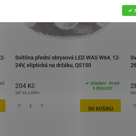
12-
Svítilna přední obrysová LED WAS W64, 12-
Sv
24V, eliptická na držáku, QS150
26
ned
✔ skladem - ihned
204 Kč
2
k dispozici
247 Kč s DPH
34
DO KOŠÍKU