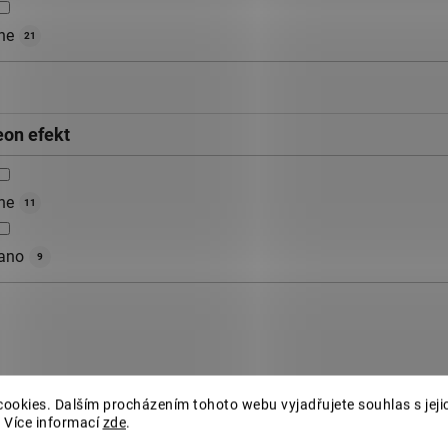
ne
21
eon efekt
ne
11
ano
9
ookies. Dalším procházením tohoto webu vyjadřujete souhlas s jeji
 Více informací
zde
.