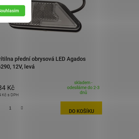
Souhlasím
ítilna přední obrysová LED Agados
290, 12V, levá
skladem -
84 Kč
odesíláme do 2-3
dnů
4 Kč s DPH
DO KOŠÍKU