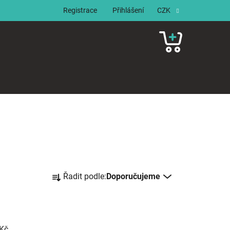
Registrace
Přihlášení
CZK
NÁKUPNÍ
KOŠÍK
Ř
Řadit podle:
Doporučujeme
a
z
e
n
Kč