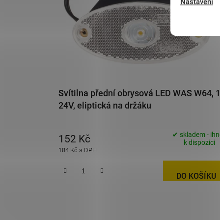
s
Nastavení
p
r
o
d
u
k
t
Svítilna přední obrysová LED WAS W64, 
ů
24V, eliptická na držáku
✔ skladem - ih
152 Kč
k dispozici
184 Kč s DPH
DO KOŠÍKU