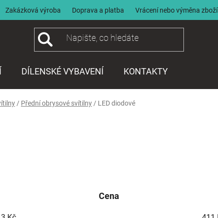
Zakázková výroba
Doprava a platba
Vrácení nebo výměna zboží
Í
DÍLENSKÉ VYBAVENÍ
KONTAKTY
ítilny
/
Přední obrysové svítilny
/
LED diodové
Cena
13
Kč
411