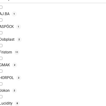
AJ.BA
1
ASPÖCK
1
Dobplast
2
Fristom
11
GMAK
2
HORPOL
2
Jokon
2
Lucidity
8