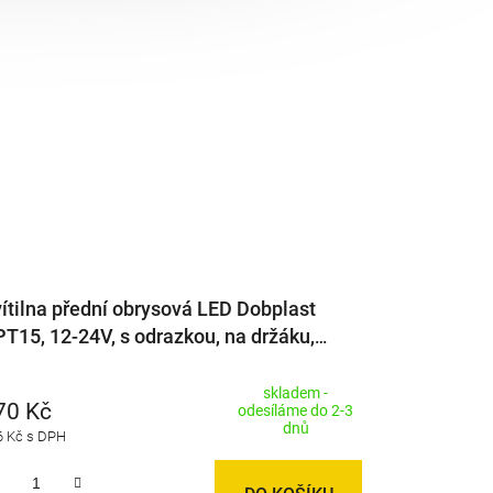
ítilna přední obrysová LED Dobplast
T15, 12-24V, s odrazkou, na držáku,
S75
skladem -
70 Kč
odesíláme do 2-3
dnů
6 Kč s DPH