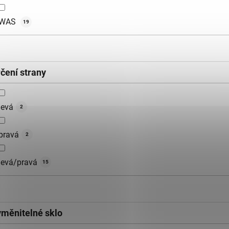
WAS
19
rčení strany
levá
2
pravá
2
levá/pravá
15
yměnitelné sklo