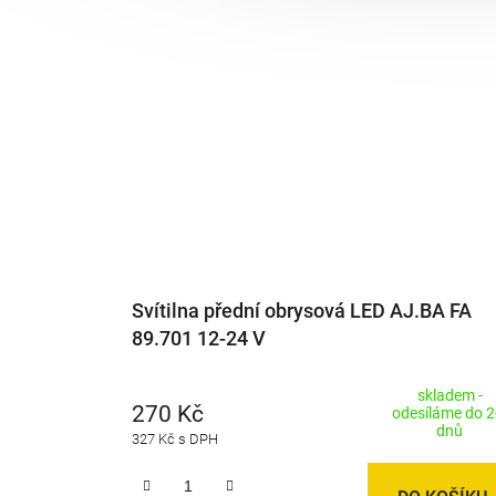
Svítilna přední obrysová LED AJ.BA FA
89.701 12-24 V
skladem -
270 Kč
odesíláme do 2
dnů
327 Kč s DPH