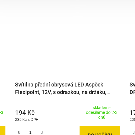
Svítilna přední obrysová LED Aspöck
Sv
Flexipoint, 12V, s odrazkou, na držáku,
DP
kabel QS75
Q
skladem -
194 Kč
1
-3
odesíláme do 2-3
dnů
235 Kč s DPH
20