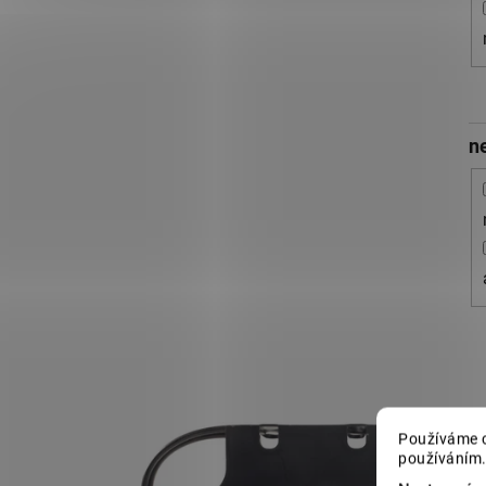
n
V
ý
p
Používáme c
i
používáním.