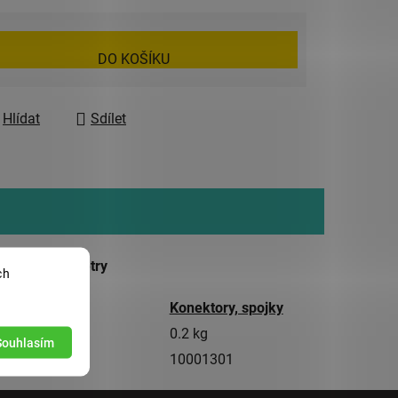
DO KOŠÍKU
Hlídat
Sdílet
ňkové parametry
ch
gorie
Konektory, spojky
tnost
0.2 kg
Souhlasím
10001301