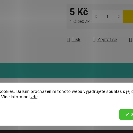
5 Kč
4 Kč bez DPH
Měrná cena:
Tisk
Zeptat se
Dopl
ookies. Dalším procházením tohoto webu vyjadřujete souhlas s jeji
 Více informací
zde
.
Kate
Hmo
EAN