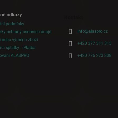
čné odkazy
Kontakt
ní podmínky
info
@
alaspro.cz
ky ochrany osobních údajů
í nebo výměna zboží
+420 377 311 315
a splátky - iPlatba
cování ALASPRO
+420 776 273 308