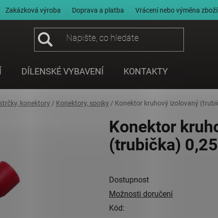
Zakázková výroba
Doprava a platba
Vrácení nebo výměna zboží
Í
DÍLENSKÉ VYBAVENÍ
KONTAKTY
strčky, konektory
/
Konektory, spojky
/
Konektor kruhový izolovaný (trubi
Konektor kruh
(trubička) 0,2
Dostupnost
Možnosti doručení
Kód: