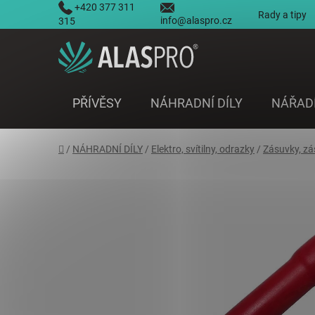
Přejít
+420 377 311
Rady a tipy
info@alaspro.cz
na
315
obsah
PŘÍVĚSY
NÁHRADNÍ DÍLY
NÁŘAD
Domů
/
NÁHRADNÍ DÍLY
/
Elektro, svítilny, odrazky
/
Zásuvky, zá