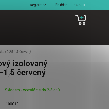
Registrace
Přihlášení
CZK
NÁKUPNÍ
KOŠÍK
čka) 0,25-1,5 červený
ový izolovaný
5-1,5 červený
Skladem - odesíláme do 2-3 dnů
100013