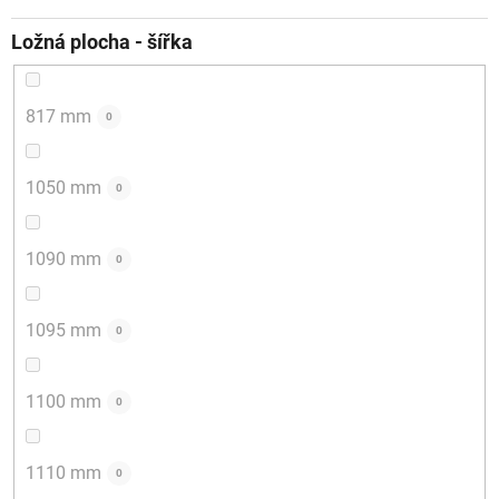
Ložná plocha - šířka
817 mm
0
1050 mm
0
1090 mm
0
1095 mm
0
1100 mm
0
1110 mm
0