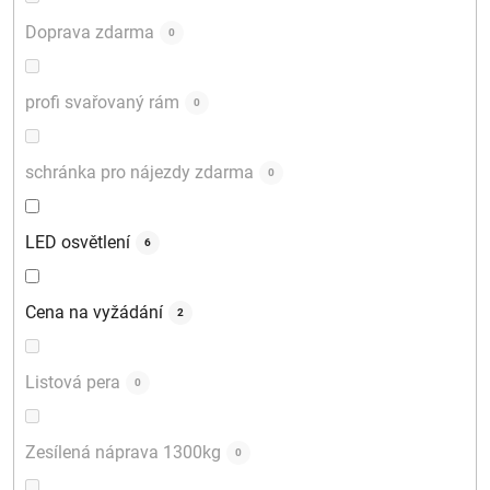
Doprava zdarma
0
profi svařovaný rám
0
schránka pro nájezdy zdarma
0
LED osvětlení
6
Cena na vyžádání
2
Listová pera
0
Zesílená náprava 1300kg
0