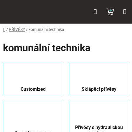
Přejít
Hledat
NÁKUP
na
obsah
KOŠÍK
Domů
/
PŘÍVĚSY
/
komunální technika
komunální technika
Customized
Sklápěcí přívěsy
Přívěsy s hydraulickou