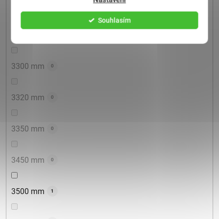
3150 mm
0
Souhlasím
3170 mm
0
3300 mm
0
3320 mm
0
3350 mm
0
3450 mm
0
3500 mm
1