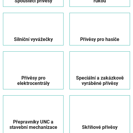
Spouštěcí přívěsy
rukou
Silniční vyvážečky
Přívěsy pro hasiče
Přívěsy pro
Speciální a zakázkově
elektrocentrály
vyráběné přívěsy
Přepravníky UNC a
stavební mechanizace
Skříňové přívěsy