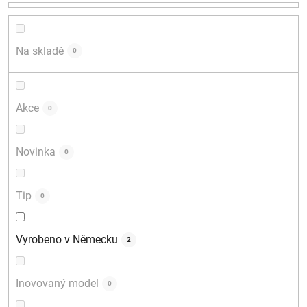
r
o
d
Na skladě
0
u
k
t
Akce
0
ů
Novinka
0
Tip
0
Vyrobeno v Německu
2
Inovovaný model
0