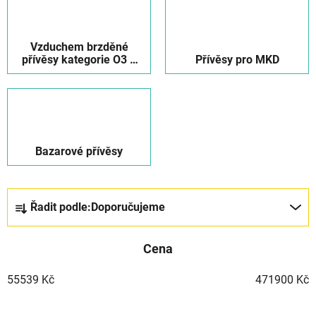
Vzduchem brzděné
přívěsy kategorie O3 a
Přívěsy pro MKD
O4
Bazarové přívěsy
Ř
Řadit podle:
Doporučujeme
a
z
Cena
e
n
55539
Kč
471900
Kč
í
p