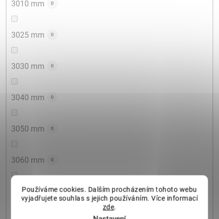
3010 mm
0
3025 mm
0
3030 mm
0
3040 mm
0
3050 mm
0
3060 mm
0
Používáme cookies. Dalším procházením tohoto webu
3100 mm
0
vyjadřujete souhlas s jejich používáním. Více informací
zde
.
Nastavení