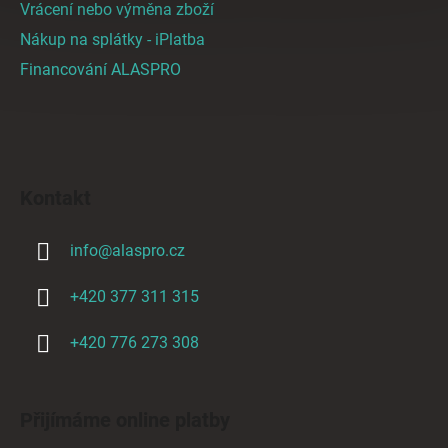
Vrácení nebo výměna zboží
u
Nákup na splátky - iPlatba
Financování ALASPRO
Kontakt
info
@
alaspro.cz
+420 377 311 315
+420 776 273 308
Přijímáme online platby