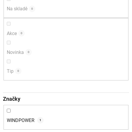
d
Na skladě
0
u
k
t
Akce
0
ů
Novinka
0
Tip
0
Značky
WINDPOWER
1