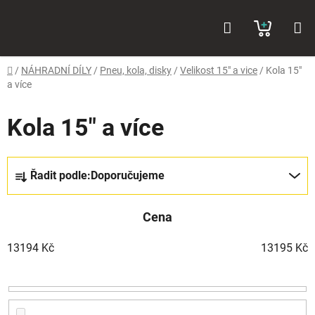
Přejít
Hledat
NÁKUP
na
obsah
KOŠÍK
Domů
/
NÁHRADNÍ DÍLY
/
Pneu, kola, disky
/
Velikost 15" a vice
/
Kola 15"
a více
Kola 15" a více
Ř
Řadit podle:
Doporučujeme
a
z
Cena
e
n
13194
Kč
13195
Kč
í
p
r
o