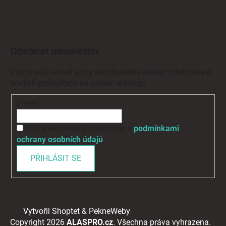
Odebírat newsletter
Vložte svůj e-mail a my vám budeme zasílat informace o
nových produktech na našem e-shopu.
E-mail
Vložením e-mailu souhlasíte s
podmínkami
ochrany osobních údajů
PŘIHLÁSIT SE
Vytvořil Shoptet
&
PekneWeby
Copyright 2026
ALASPRO.cz
. Všechna práva vyhrazena.