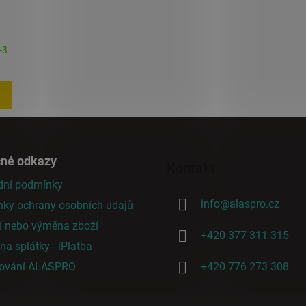
-3
čné odkazy
Kontakt
ní podmínky
info
@
alaspro.cz
ky ochrany osobních údajů
í nebo výměna zboží
+420 377 311 315
a splátky - iPlatba
cování ALASPRO
+420 776 273 308