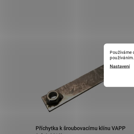
Používáme c
používáním.
Nastavení
Příchytka k šroubovacímu klínu VAPP