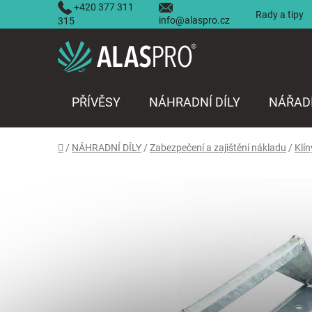
Přejít
+420 377 311
Rady a tipy
info@alaspro.cz
na
315
obsah
PŘÍVĚSY
NÁHRADNÍ DÍLY
NÁŘAD
Domů
/
NÁHRADNÍ DÍLY
/
Zabezpečení a zajištění nákladu
/
Klín