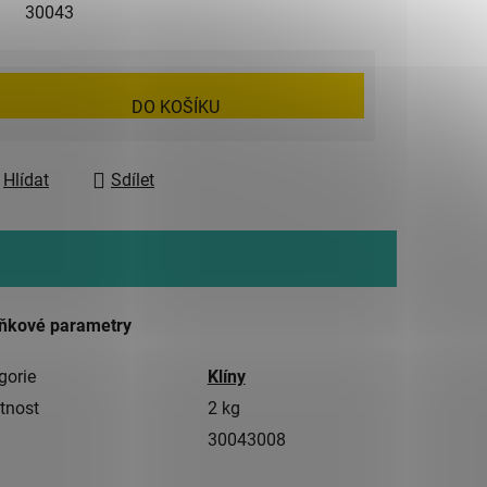
30043
DO KOŠÍKU
Hlídat
Sdílet
ňkové parametry
gorie
Klíny
tnost
2 kg
30043008