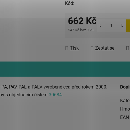
Kód:
662 Kč
547 Kč bez DPH
Měrná cena:
Tisk
Zeptat se
P PA, PAV, PAL a PALV vyrobené cca před rokem 2000.
Dopl
líny s objednacím číslem
30684
.
Kate
Hmo
EAN