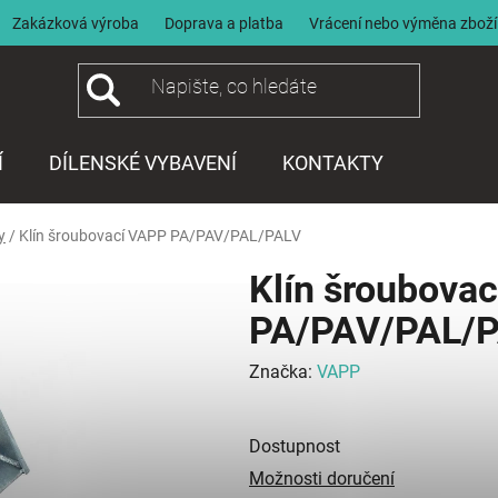
Zakázková výroba
Doprava a platba
Vrácení nebo výměna zboží
Í
DÍLENSKÉ VYBAVENÍ
KONTAKTY
y
/
Klín šroubovací VAPP PA/PAV/PAL/PALV
Klín šroubova
PA/PAV/PAL/
Značka:
VAPP
Dostupnost
Možnosti doručení