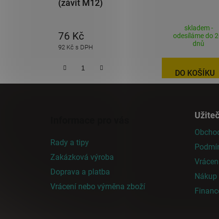
(závit M12)
skladem -
76 Kč
odesíláme do 2
dnů
92 Kč s DPH
DO KOŠÍKU
Z
á
Užite
Informace pro vás
p
Obchod
a
Rady a tipy
Podmín
t
Zakázková výroba
í
Vrácen
Doprava a platba
Nákup n
Vrácení nebo výměna zboží
Finan