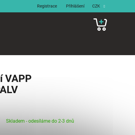
Registrace
Přihlášení
CZK
NÁKUPNÍ
KOŠÍK
cí VAPP
PALV
Skladem - odesíláme do 2-3 dnů