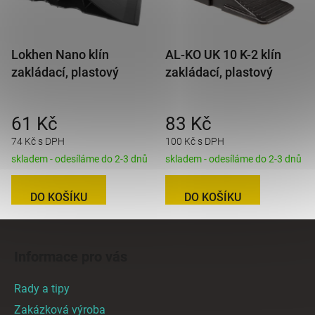
Lokhen Nano klín
AL-KO UK 10 K-2 klín
zakládací, plastový
zakládací, plastový
61 Kč
83 Kč
74 Kč s DPH
100 Kč s DPH
skladem - odesíláme do 2-3 dnů
skladem - odesíláme do 2-3 dnů
DO KOŠÍKU
DO KOŠÍKU
Z
á
Informace pro vás
p
a
Rady a tipy
t
Zakázková výroba