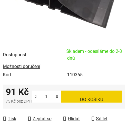
Skladem - odesíláme do 2-3
Dostupnost
dnů
Možnosti doručení
Kód:
110365
91 Kč
DO KOŠÍKU
75 Kč bez DPH
Měrná cena:
Tisk
Zeptat se
Hlídat
Sdílet