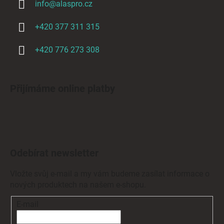
info
@
alaspro.cz
+420 377 311 315
+420 776 273 308
Přijímáme online platby
Odebírat newsletter
Vložte svůj e-mail a my vám budeme zasílat informace o
nových produktech na našem e-shopu.
E-mail