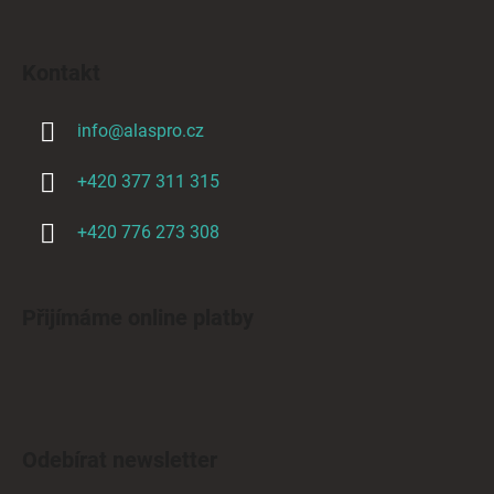
Kontakt
info
@
alaspro.cz
+420 377 311 315
+420 776 273 308
Přijímáme online platby
Odebírat newsletter