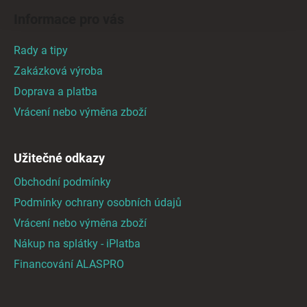
á
Informace pro vás
p
a
Rady a tipy
t
Zakázková výroba
í
Doprava a platba
Vrácení nebo výměna zboží
Užitečné odkazy
Obchodní podmínky
Podmínky ochrany osobních údajů
Vrácení nebo výměna zboží
Nákup na splátky - iPlatba
Financování ALASPRO