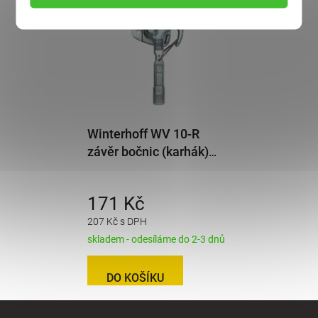
Winterhoff WV 10-R
závěr bočnic (karhák)
pravý
171 Kč
207 Kč s DPH
skladem - odesíláme do 2-3 dnů
DO KOŠÍKU
Z