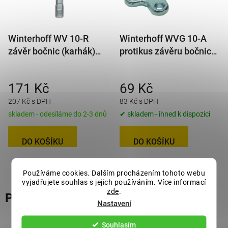
Winterhoff WV 10-R
Winterhoff WVG 10-A
závěr bočnic (karhák)
protikus závěru bočnic
pravý
(karháku) WV 10
171 Kč
69 Kč
207 Kč s DPH
83 Kč s DPH
skladem - odesíláme do 2-3 dnů
✔ skladem - ihned k dispozici
DO KOŠÍKU
DO KOŠÍKU
Používáme cookies. Dalším procházením tohoto webu
vyjadřujete souhlas s jejich používáním. Více informací
zde
.
Podobné produkty
Nastavení
Souhlasím