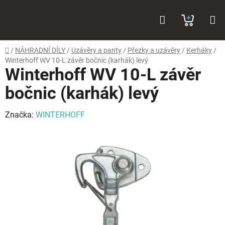
Přejít
Hledat
NÁKUP
na
obsah
KOŠÍK
Domů
/
NÁHRADNÍ DÍLY
/
Uzávěry a panty
/
Přezky a uzávěry
/
Kerháky
/
Winterhoff WV 10-L závěr bočnic (karhák) levý
Winterhoff WV 10-L závěr
bočnic (karhák) levý
Značka:
WINTERHOFF