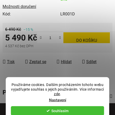
Možnosti doručení
Kód:
LR001D
6 490 Kč
–15 %
5 490 Kč
DO KOŠÍKU
4 537 Kč bez DPH
Měrná cena:
Tisk
Zeptat se
Hlídat
Sdílet
Používáme cookies. Dalším procházením tohoto webu
vyjadřujete souhlas s jejich používáním. Více informací
Popis
zde
.
Nastavení
Z
Souhlasím
á