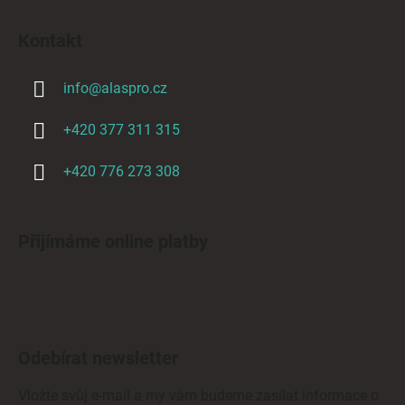
Kontakt
info
@
alaspro.cz
+420 377 311 315
+420 776 273 308
Přijímáme online platby
Odebírat newsletter
Vložte svůj e-mail a my vám budeme zasílat informace o