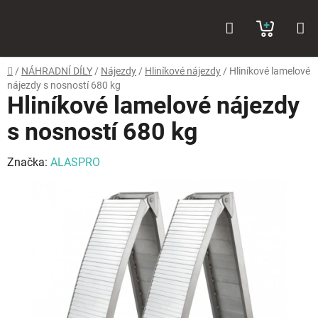
Přejít
Hledat
NÁKUP
na
obsah
KOŠÍK
Domů
/
NÁHRADNÍ DÍLY
/
Nájezdy
/
Hliníkové nájezdy
/
Hliníkové lamelové
nájezdy s nosností 680 kg
Hliníkové lamelové nájezdy
s nosností 680 kg
Značka:
ALASPRO