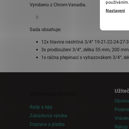
používáním.
Vyrobeno z Chrom-Vanadia.
Nastavení
Sada obsahuje:
12x hlavice nástrčná 3/4“ 19-21-22-24-27-
3x prodloužení 3/4“, délka 55 mm, 200 m
1x ráčna přepínací s vyhazovákem 3/4“, d
Z
á
Užite
Informace pro vás
p
Obchod
a
Rady a tipy
Podmín
t
Zakázková výroba
í
Vrácen
Doprava a platba
Nákup n