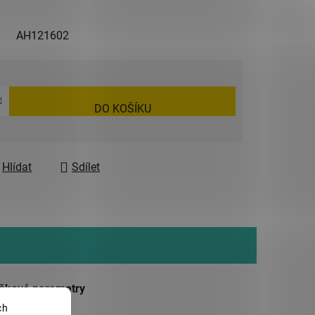
AH121602
DO KOŠÍKU
Hlídat
Sdílet
ňkové parametry
ch