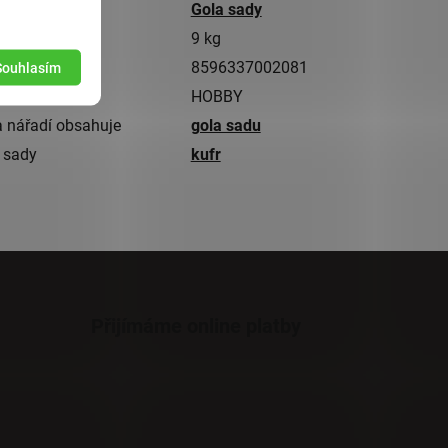
gorie
Gola sady
tnost
9 kg
8596337002081
Souhlasím
ita
HOBBY
 nářadí obsahuje
gola sadu
 sady
kufr
Přijímáme online platby