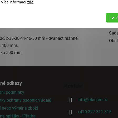
 Více informací
zde
.
Kate
Hmo
EAN
Kval
Sada
30-32-36-38-41-46-50 mm - dvanáctihranné.
Obal
m, 400 mm.
élka 500 mm.
čné odkazy
Kontakt
ní podmínky
info
@
alaspro.cz
ky ochrany osobních údajů
í nebo výměna zboží
+420 377 311 315
a splátky - iPlatba