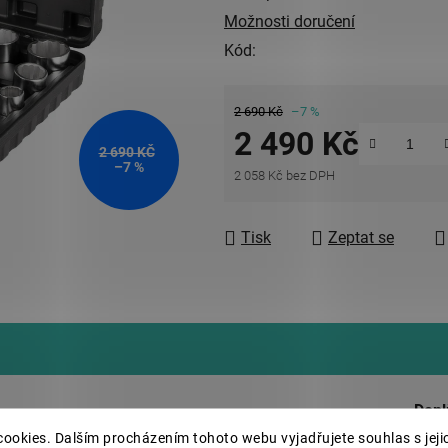
Možnosti doručení
Kód:
2 690 Kč
–7 %
2 490 Kč
2 690 KČ
–7 %
2 058 Kč bez DPH
Měrná cena:
Tisk
Zeptat se
Dopl
m kurfu.
ookies. Dalším procházením tohoto webu vyjadřujete souhlas s jeji