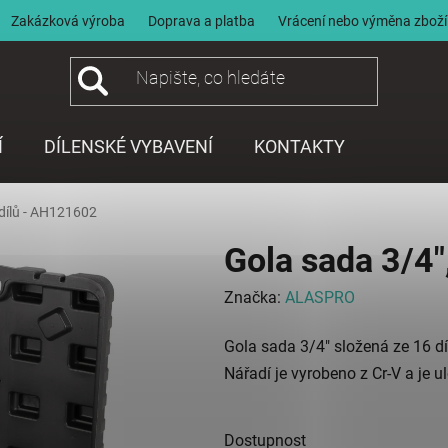
Zakázková výroba
Doprava a platba
Vrácení nebo výměna zboží
Í
DÍLENSKÉ VYBAVENÍ
KONTAKTY
 dílů - AH121602
Gola sada 3/4"
Značka:
ALASPRO
Gola sada 3/4" složená ze 16 dí
Nářadí je vyrobeno z Cr-V a je 
Dostupnost