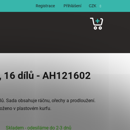
Registrace
Přihlášení
CZK
NÁKUPNÍ
KOŠÍK
, 16 dílů - AH121602
lů. Sada obsahuje ráčnu, ořechy a prodloužení.
uloženo v plastovém kurfu.
Skladem - odesíláme do 2-3 dnů