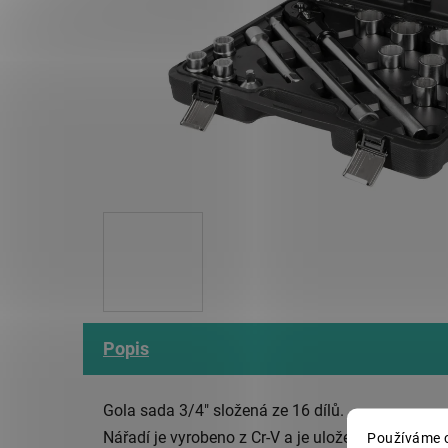
Popis
Gola sada 3/4" složená ze 16 dílů.
Nářadí je vyrobeno z Cr-V a je uloženo v plastové
Používáme c