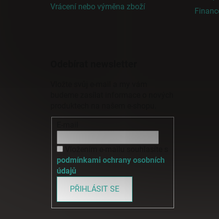
Vrácení nebo výměna zboží
Finan
Odebírat newsletter
Vložte svůj e-mail a my vám
budeme zasílat informace o nových
produktech na našem e-shopu.
E-mail
Vložením e-mailu souhlasíte s
podmínkami ochrany osobních
údajů
PŘIHLÁSIT SE