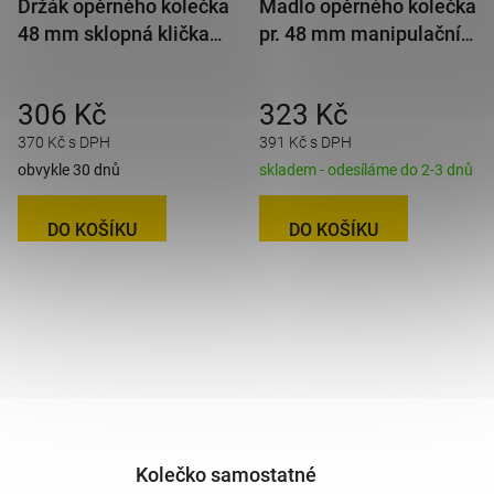
Držák opěrného kolečka
Madlo opěrného kolečka
48 mm sklopná klička
pr. 48 mm manipulační
KLE/GKKM/48
černé AL-KO
306 Kč
323 Kč
370 Kč s DPH
391 Kč s DPH
obvykle 30 dnů
skladem - odesíláme do 2-3 dnů
DO KOŠÍKU
DO KOŠÍKU
Kolečko samostatné