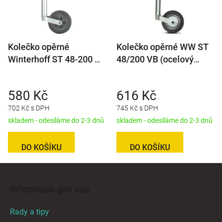
Kolečko opěrné
Kolečko opěrné WW ST
Winterhoff ST 48-200 V
48/200 VB (ocelový
(plastový disk) 150 kg
disk) 150 kg
580 Kč
616 Kč
702 Kč s DPH
745 Kč s DPH
skladem - odesíláme do 2-3 dnů
skladem - odesíláme do 2-3 dnů
DO KOŠÍKU
DO KOŠÍKU
Z
á
Informace pro vás
p
a
Rady a tipy
t