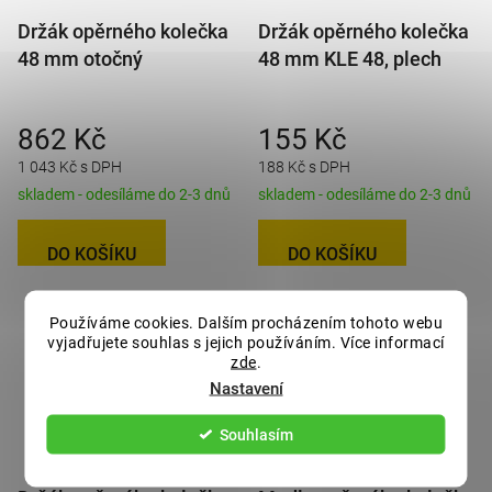
Držák opěrného kolečka
Držák opěrného kolečka
48 mm otočný
48 mm KLE 48, plech
862 Kč
155 Kč
1 043 Kč s DPH
188 Kč s DPH
skladem - odesíláme do 2-3 dnů
skladem - odesíláme do 2-3 dnů
DO KOŠÍKU
DO KOŠÍKU
Používáme cookies. Dalším procházením tohoto webu
vyjadřujete souhlas s jejich používáním. Více informací
zde
.
Nastavení
Souhlasím