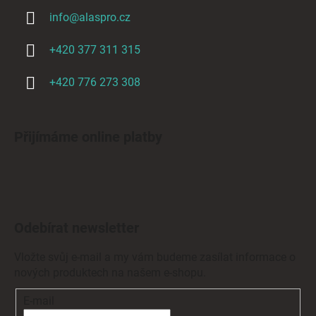
info
@
alaspro.cz
+420 377 311 315
+420 776 273 308
Přijímáme online platby
Odebírat newsletter
Vložte svůj e-mail a my vám budeme zasílat informace o
nových produktech na našem e-shopu.
E-mail