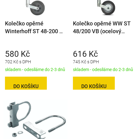
Kolečko opěrné
Kolečko opěrné WW ST
Winterhoff ST 48-200 V
48/200 VB (ocelový
(plastový disk) 150 kg
disk) 150 kg
580 Kč
616 Kč
702 Kč s DPH
745 Kč s DPH
skladem - odesíláme do 2-3 dnů
skladem - odesíláme do 2-3 dnů
DO KOŠÍKU
DO KOŠÍKU