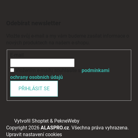
Odebírat newsletter
Vložte svůj e-mail a my vám budeme zasílat informace o
nových produktech na našem e-shopu.
E-mail
Vložením e-mailu souhlasíte s
podmínkami
ochrany osobních údajů
PŘIHLÁSIT SE
Vytvořil Shoptet
&
PekneWeby
Copyright 2026
ALASPRO.cz
. Všechna práva vyhrazena.
Upravit nastavení cookies