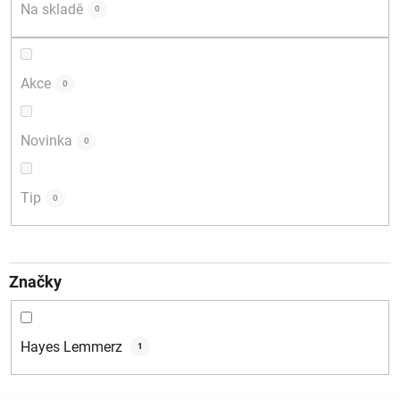
d
Na skladě
0
u
k
t
Akce
0
ů
Novinka
0
Tip
0
Značky
Hayes Lemmerz
1