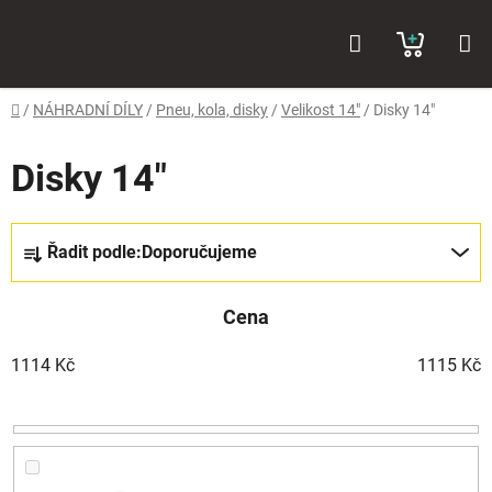
Přejít
Hledat
NÁKUP
na
obsah
KOŠÍK
Domů
/
NÁHRADNÍ DÍLY
/
Pneu, kola, disky
/
Velikost 14"
/
Disky 14"
Disky 14"
Ř
Řadit podle:
Doporučujeme
a
z
Cena
e
n
1114
Kč
1115
Kč
í
p
r
o