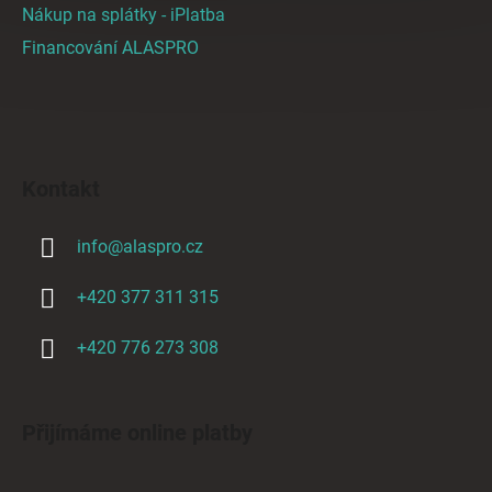
Nákup na splátky - iPlatba
Financování ALASPRO
Kontakt
info
@
alaspro.cz
+420 377 311 315
+420 776 273 308
Přijímáme online platby