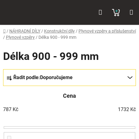
Přejít
Hledat
NÁKUP
na
obsah
KOŠÍK
Domů
/
NÁHRADNÍ DÍLY
/
Konstrukční díly
/
Plynové vzpěry a příslušenství
/
Plynové vzpěry
/
Délka 900 - 999 mm
Délka 900 - 999 mm
Ř
Řadit podle:
Doporučujeme
a
z
Cena
e
n
787
Kč
1732
Kč
í
p
r
o