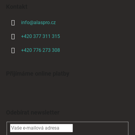
Kontakt
info
@
alaspro.cz
+420 377 311 315
+420 776 273 308
Přijímáme online platby
Odebírat newsletter