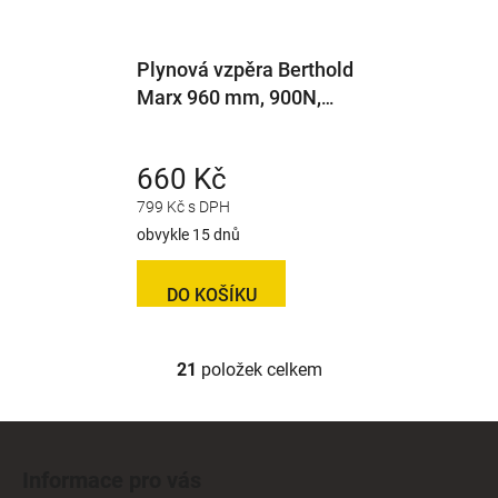
Plynová vzpěra Berthold
Marx 960 mm, 900N,
10/21 M8
660 Kč
799 Kč s DPH
obvykle 15 dnů
DO KOŠÍKU
21
položek celkem
O
v
l
Z
á
á
d
Informace pro vás
p