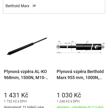
Berthold Marx
20
V
ý
p
i
s
p
r
Plynová vzpěra AL-KO
Plynová vzpěra Berthold
o
968mm, 1500N, M10-
Marx 955 mm, 1000N,
d
M10, 14/28
14/27 M8
u
k
1 431 Kč
1 030 Kč
t
1 732 Kč s DPH
1 246 Kč s DPH
ů
dostupnost: 21 týdnů i více
skladem - odesíláme do 2-3 dnů