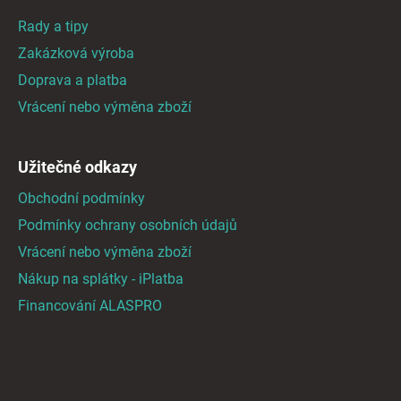
a
a
c
Rady a tipy
t
í
Zakázková výroba
p
í
Doprava a platba
r
v
Vrácení nebo výměna zboží
k
y
v
Užitečné odkazy
ý
Obchodní podmínky
p
i
Podmínky ochrany osobních údajů
s
Vrácení nebo výměna zboží
u
Nákup na splátky - iPlatba
Financování ALASPRO