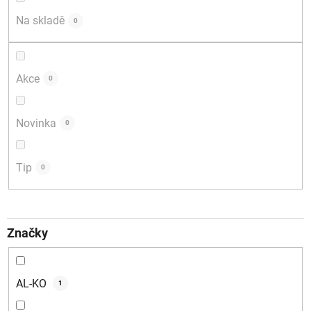
d
Na skladě
0
u
k
t
Akce
0
ů
Novinka
0
Tip
0
Značky
AL-KO
1