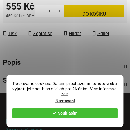
555 Kč
DO KOŠÍKU
459 Kč bez DPH
Měrná cena:
Tisk
Zeptat se
Hlídat
Sdílet
Popis
Související soubory (2)
Používáme cookies. Dalším procházením tohoto webu
vyjadřujete souhlas s jejich používáním. Více informací
zde
.
Z
Nastavení
á
Informace pro vás
p
Souhlasím
a
Rady a tipy
t
Zakázková výroba