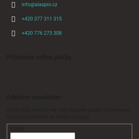
info
@
alaspro.cz
+420 377 311 315
+420 776 273 308
Přijímáme online platby
Odebírat newsletter
Vložte svůj e-mail a my vám budeme zasílat informace o
nových produktech na našem e-shopu.
E-mail