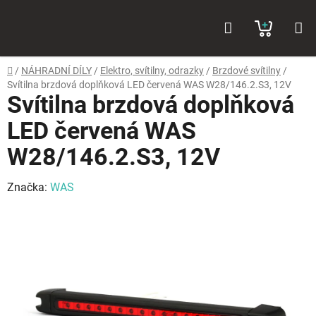
Přejít
Hledat
NÁKUP
na
obsah
KOŠÍK
Domů
/
NÁHRADNÍ DÍLY
/
Elektro, svítilny, odrazky
/
Brzdové svítilny
/
Svítilna brzdová doplňková LED červená WAS W28/146.2.S3, 12V
Svítilna brzdová doplňková
LED červená WAS
W28/146.2.S3, 12V
Značka:
WAS