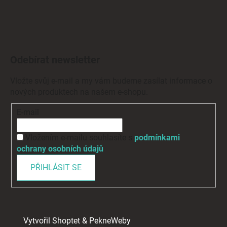
Odebírat newsletter
Vložte svůj e-mail a my vám budeme zasílat informace o
nových produktech na našem e-shopu.
E-mail
Vložením e-mailu souhlasíte s
podmínkami
ochrany osobních údajů
PŘIHLÁSIT SE
Vytvořil Shoptet
&
PekneWeby