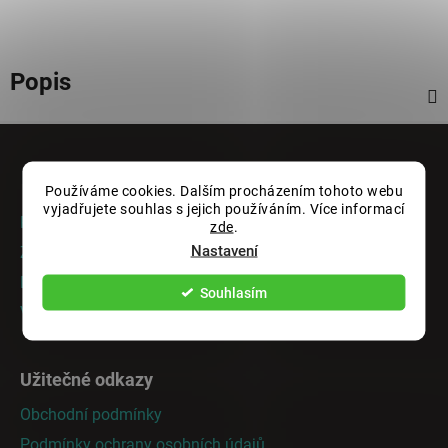
Popis
Z
á
Informace pro vás
p
Používáme cookies. Dalším procházením tohoto webu
a
vyjadřujete souhlas s jejich používáním. Více informací
Rady a tipy
zde
.
t
Nastavení
Zakázková výroba
í
Doprava a platba
Souhlasím
Vrácení nebo výměna zboží
Užitečné odkazy
Obchodní podmínky
Podmínky ochrany osobních údajů