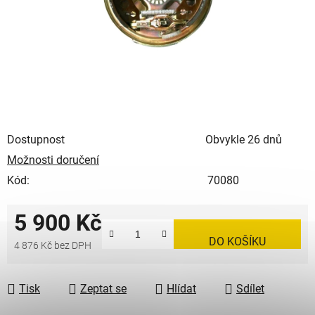
Dostupnost
Obvykle 26 dnů
Možnosti doručení
Kód:
70080
5 900 Kč
DO KOŠÍKU
4 876 Kč bez DPH
Měrná cena:
Tisk
Zeptat se
Hlídat
Sdílet