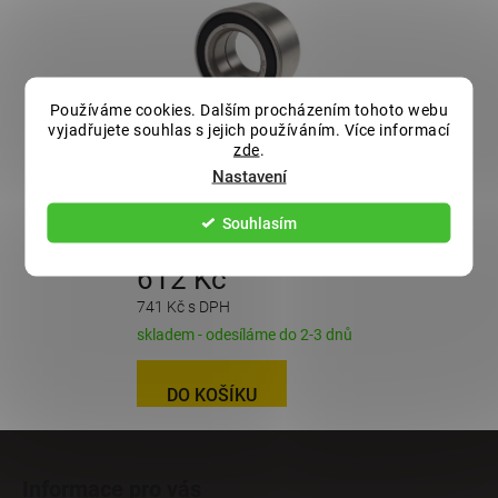
Používáme cookies. Dalším procházením tohoto webu
vyjadřujete souhlas s jejich používáním. Více informací
zde
.
Ložisko do bubnu
Nastavení
KNOTT 250x40
(72x39/h37), originál
Souhlasím
612 Kč
741 Kč s DPH
skladem - odesíláme do 2-3 dnů
DO KOŠÍKU
Z
á
Informace pro vás