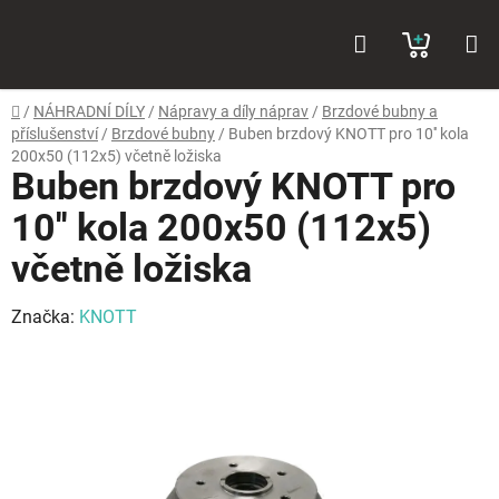
Přejít
Hledat
NÁKUP
na
obsah
KOŠÍK
Domů
/
NÁHRADNÍ DÍLY
/
Nápravy a díly náprav
/
Brzdové bubny a
příslušenství
/
Brzdové bubny
/
Buben brzdový KNOTT pro 10'' kola
200x50 (112x5) včetně ložiska
Buben brzdový KNOTT pro
10'' kola 200x50 (112x5)
včetně ložiska
Značka:
KNOTT