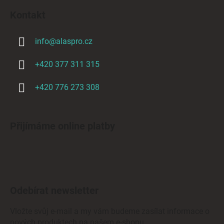
Kontakt
info
@
alaspro.cz
+420 377 311 315
+420 776 273 308
Přijímáme online platby
Odebírat newsletter
Vložte svůj e-mail a my vám budeme zasílat informace o
nových produktech na našem e-shopu.