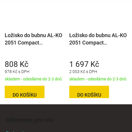
Ložisko do bubnu AL-KO
Ložisko do bubnu AL-KO
2051 Compact
2051 Compact
(64x34/h37) v setu,
(64x34/h37) v setu -
originál
vodotěsné, originál
808 Kč
1 697 Kč
978 Kč s DPH
2 053 Kč s DPH
skladem - odesíláme do 2-3 dnů
skladem - odesíláme do 2-3 dnů
DO KOŠÍKU
DO KOŠÍKU
Z
á
Informace pro vás
p
a