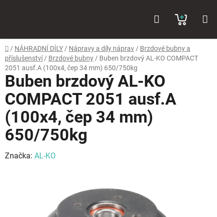
Přejít
Hledat
NÁKUP
na
obsah
KOŠÍK
Domů
/
NÁHRADNÍ DÍLY
/
Nápravy a díly náprav
/
Brzdové bubny a
příslušenství
/
Brzdové bubny
/
Buben brzdový AL-KO COMPACT
2051 ausf.A (100x4, čep 34 mm) 650/750kg
Buben brzdový AL-KO
COMPACT 2051 ausf.A
(100x4, čep 34 mm)
650/750kg
Značka:
AL-KO