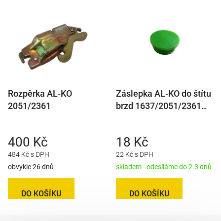
Rozpěrka AL-KO
Záslepka AL-KO do štítu
2051/2361
brzd 1637/2051/2361
(n.700904)
400 Kč
18 Kč
484 Kč s DPH
22 Kč s DPH
obvykle 26 dnů
skladem - odesíláme do 2-3 dnů
DO KOŠÍKU
DO KOŠÍKU