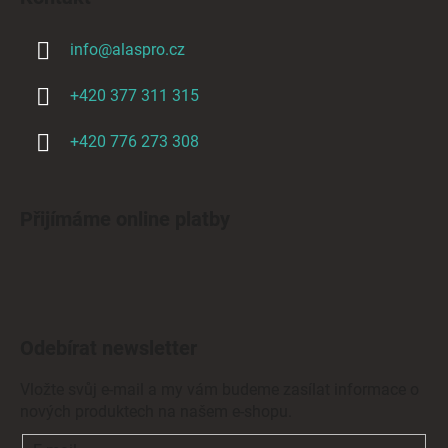
info
@
alaspro.cz
+420 377 311 315
+420 776 273 308
Přijímáme online platby
Odebírat newsletter
Vložte svůj e-mail a my vám budeme zasílat informace o
nových produktech na našem e-shopu.