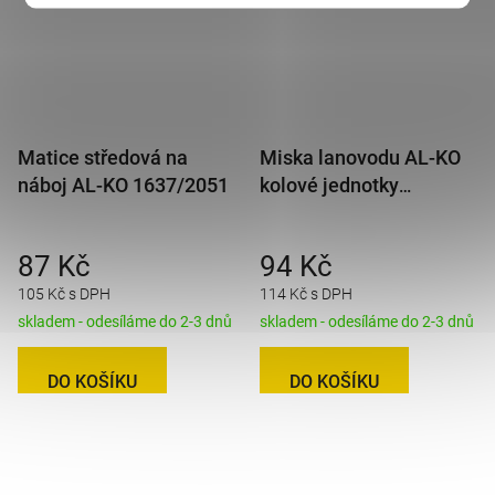
Matice středová na
Miska lanovodu AL-KO
náboj AL-KO 1637/2051
kolové jednotky
1637/2051/2361
87 Kč
94 Kč
105 Kč s DPH
114 Kč s DPH
skladem - odesíláme do 2-3 dnů
skladem - odesíláme do 2-3 dnů
DO KOŠÍKU
DO KOŠÍKU