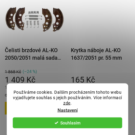
Čelisti brzdové AL-KO
Krytka náboje AL-KO
2050/2051 malá sada
1637/2051 pr. 55 mm
48 na 2 kola
(–24 %)
1 868 Kč
1 409 Kč
165 Kč
1 705 Kč s DPH
200 Kč s DPH
Používáme cookies. Dalším procházením tohoto webu
obvykle 26 dnů
obvykle 26 dnů
vyjadřujete souhlas s jejich používáním. Více informací
zde
.
Nastavení
DO KOŠÍKU
DO KOŠÍKU
Souhlasím