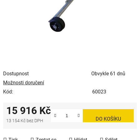
Dostupnost
Obvykle 61 dnů
Možnosti doručení
Kód:
60023
15 916 Kč
DO KOŠÍKU
13 154 Kč bez DPH
Měrná cena:
Tisk
Zeptat se
Hlídat
Sdílet