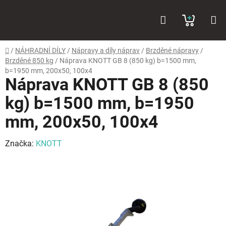
Přejít
Hledat
NÁKUP
na
obsah
KOŠÍK
Domů
/
NÁHRADNÍ DÍLY
/
Nápravy a díly náprav
/
Brzděné nápravy
/
Brzděné 850 kg
/
Náprava KNOTT GB 8 (850 kg) b=1500 mm,
b=1950 mm, 200x50, 100x4
Náprava KNOTT GB 8 (850
kg) b=1500 mm, b=1950
mm, 200x50, 100x4
Značka:
KNOTT