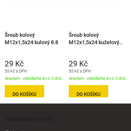
Šroub kolový
Šroub kolový
M12x1,5x24 kulový 8.8
M12x1,5x24 kuželový
8.8
29 Kč
29 Kč
35 Kč s DPH
35 Kč s DPH
skladem - odesíláme do 2-3 dnů
skladem - odesíláme do 2-3 dnů
DO KOŠÍKU
DO KOŠÍKU
Z
á
Informace pro vás
p
a