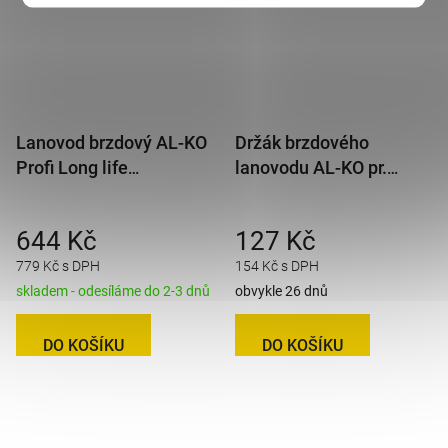
Lanovod brzdový AL-KO
Držák brzdového
Profi Long life
lanovodu AL-KO pr.
1130/1326 mm
97mm na nápravu B-
rychlomont. (s čočkou)
1200
644 Kč
127 Kč
779 Kč s DPH
154 Kč s DPH
skladem - odesíláme do 2-3 dnů
obvykle 26 dnů
DO KOŠÍKU
DO KOŠÍKU