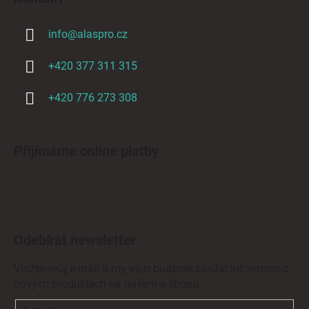
info
@
alaspro.cz
+420 377 311 315
+420 776 273 308
Přijímáme online platby
Odebírat newsletter
Vložte svůj e-mail a my vám budeme zasílat informace o
nových produktech na našem e-shopu.