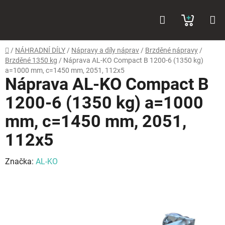
Přejít
Hledat
NÁKUP
na
obsah
KOŠÍK
Domů
/
NÁHRADNÍ DÍLY
/
Nápravy a díly náprav
/
Brzděné nápravy
/
Brzděné 1350 kg
/
Náprava AL-KO Compact B 1200-6 (1350 kg)
a=1000 mm, c=1450 mm, 2051, 112x5
Náprava AL-KO Compact B
1200-6 (1350 kg) a=1000
mm, c=1450 mm, 2051,
112x5
Značka:
AL-KO