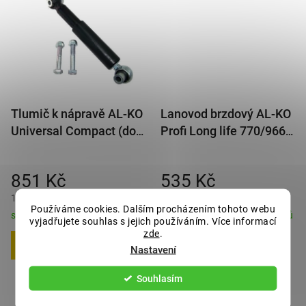
Tlumič k nápravě AL-KO
Lanovod brzdový AL-KO
Universal Compact (do
Profi Long life 770/966
1500 kg/1 náprava)
mm rychlomont. (s
čočkou)
851 Kč
535 Kč
1 030 Kč s DPH
647 Kč s DPH
Používáme cookies. Dalším procházením tohoto webu
skladem - odesíláme do 2-3 dnů
skladem - odesíláme do 2-3 dnů
vyjadřujete souhlas s jejich používáním. Více informací
zde
.
Nastavení
DO KOŠÍKU
DO KOŠÍKU
Souhlasím