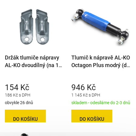
Držák tlumiče nápravy
Tlumič k nápravě AL-KO
AL-KO dvoudílný (na 1
Octagon Plus modrý (do
kolo)
1350 kg/1 náprava)
154 Kč
946 Kč
186 Kč s DPH
1 145 Kč s DPH
obvykle 26 dnů
skladem - odesíláme do 2-3 dnů
DO KOŠÍKU
DO KOŠÍKU