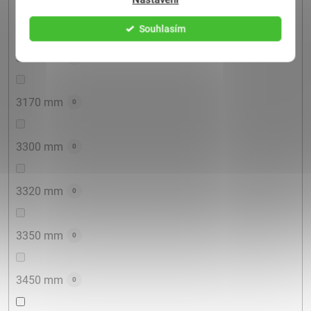
3100 mm
1
Souhlasím
3150 mm
0
3170 mm
0
3300 mm
0
3320 mm
0
3350 mm
0
3450 mm
0