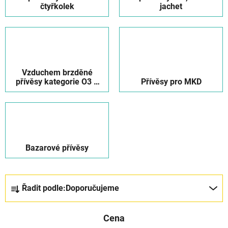
čtyřkolek
jachet
Vzduchem brzděné
přívěsy kategorie O3 a
Přívěsy pro MKD
O4
Bazarové přívěsy
Ř
Řadit podle:
Doporučujeme
a
z
Cena
e