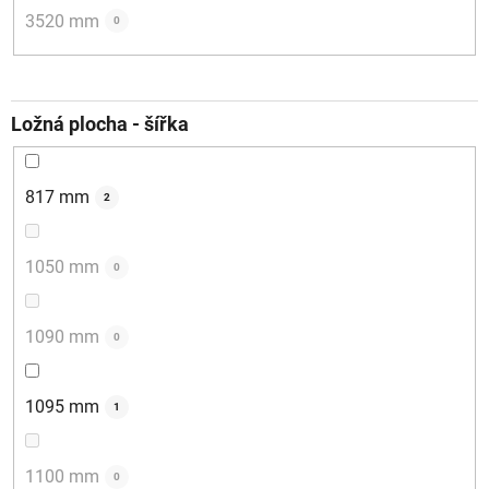
3520 mm
0
Ložná plocha - šířka
817 mm
2
1050 mm
0
1090 mm
0
1095 mm
1
1100 mm
0