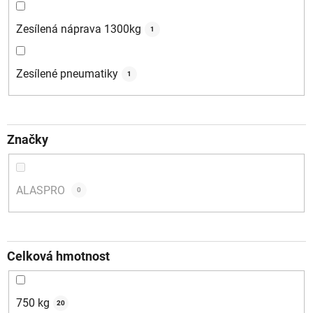
Zesílená náprava 1300kg
1
Zesílené pneumatiky
1
Značky
ALASPRO
0
Celková hmotnost
750 kg
20