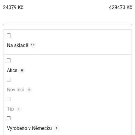
n
24079
Kč
429473
Kč
í
p
r
o
d
Na skladě
19
u
k
t
Akce
8
ů
Novinka
0
Tip
0
Vyrobeno v Německu
1