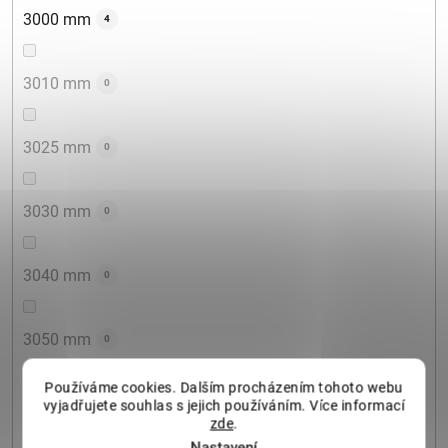
3000 mm
4
3010 mm
0
3025 mm
0
3030 mm
0
3040 mm
0
3050 mm
0
Používáme cookies. Dalším procházením tohoto webu
3060 mm
0
vyjadřujete souhlas s jejich používáním. Více informací
zde
.
Nastavení