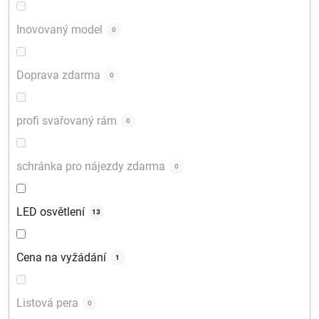
Inovovaný model
0
Doprava zdarma
0
profi svařovaný rám
0
schránka pro nájezdy zdarma
0
LED osvětlení
13
Cena na vyžádání
1
Listová pera
0