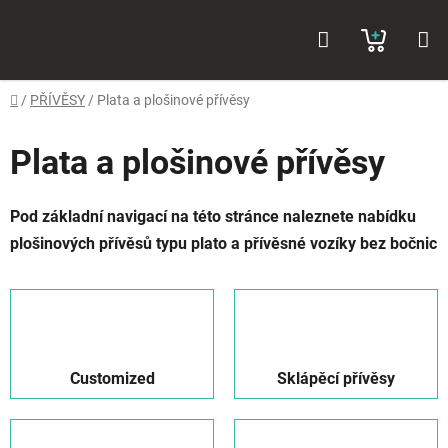
Přejít
Hledat
NÁKUP
na
obsah
KOŠÍK
Domů
/
PŘÍVĚSY
/
Plata a plošinové přívěsy
Plata a plošinové přívěsy
Pod základní navigací na této stránce naleznete nabídku
plošinových přívěsů typu plato a přívěsné vozíky bez bočnic
Customized
Sklápěcí přívěsy