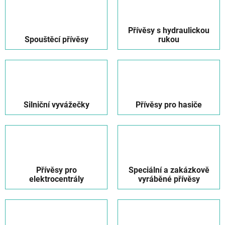
Přívěsy s hydraulickou
Spouštěcí přívěsy
rukou
Silniční vyvážečky
Přívěsy pro hasiče
Přívěsy pro
Speciální a zakázkově
elektrocentrály
vyráběné přívěsy