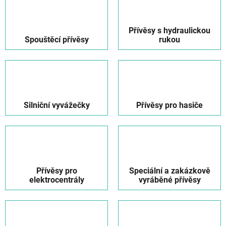
Přívěsy s hydraulickou
Spouštěcí přívěsy
rukou
Silniční vyvážečky
Přívěsy pro hasiče
Přívěsy pro
Speciální a zakázkově
elektrocentrály
vyráběné přívěsy