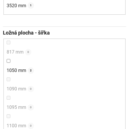
3520 mm
1
Ložná plocha - šířka
817 mm
0
1050 mm
2
1090 mm
0
1095 mm
0
1100 mm
0