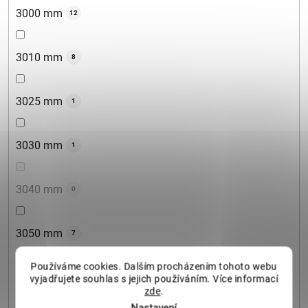
3000 mm
12
3010 mm
8
3025 mm
1
3030 mm
1
3040 mm
0
3050 mm
7
Používáme cookies. Dalším procházením tohoto webu
3060 mm
7
vyjadřujete souhlas s jejich používáním. Více informací
zde
.
Nastavení