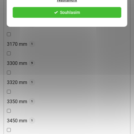
3100 mm
16
Souhlasím
3150 mm
0
3170 mm
1
3300 mm
9
3320 mm
1
3350 mm
1
3450 mm
1