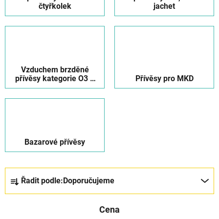
čtyřkolek
jachet
Vzduchem brzděné
přívěsy kategorie O3 a
Přívěsy pro MKD
O4
Bazarové přívěsy
Ř
Řadit podle:
Doporučujeme
a
z
Cena
e