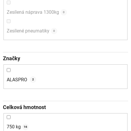
Zesílená náprava 1300kg
0
Zesílené pneumatiky
0
Značky
ALASPRO
2
Celková hmotnost
750 kg
16