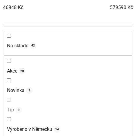
n
46948
Kč
579590
Kč
í
p
r
o
d
Na skladě
42
u
k
t
Akce
20
ů
Novinka
3
Tip
0
Vyrobeno v Německu
14