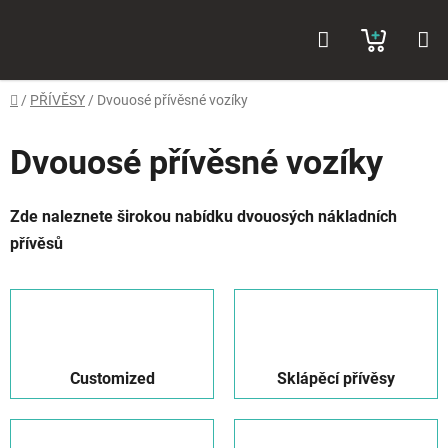
Přejít
Hledat
NÁKUP
na
obsah
KOŠÍK
Domů
/
PŘÍVĚSY
/
Dvouosé přívěsné vozíky
Dvouosé přívěsné vozíky
Zde naleznete širokou nabídku dvouosých nákladních
přívěsů
Customized
Sklápěcí přívěsy